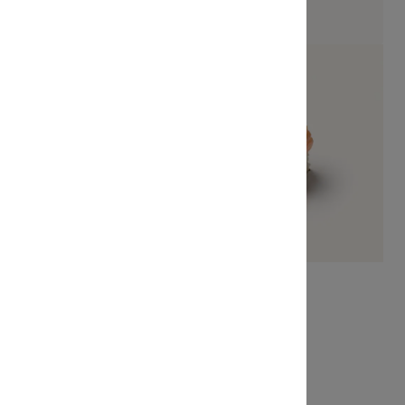
mon Roll
Salmon Aburi Roll
6 pièces