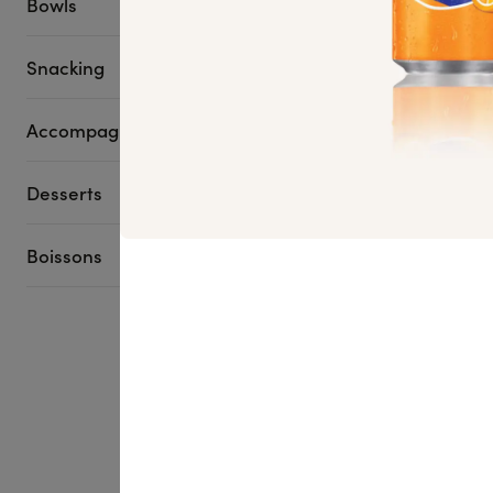
Bowls
Snacking
Accompagnements
Desserts
Boissons
Box Adrien Ca
22 pièces