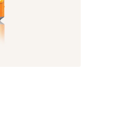
chot
Tulip K
2 pièces