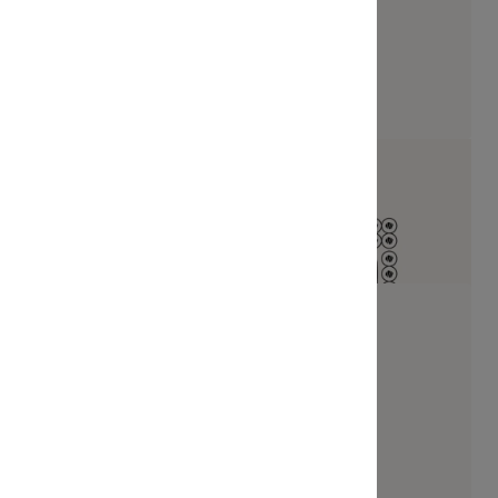
ushi Box
Box By You
s
42 pièces