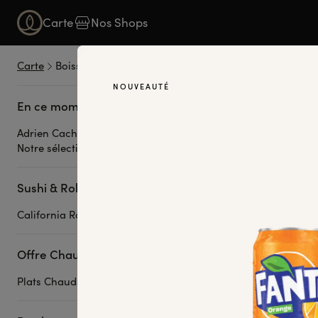
Carte
Nos Shops
Carte
Boissons
NOUVEAUTÉ
ADR
En ce moment
Adrien Cachot
Notre sélection
Entrez dans l’un
souvenir, une ém
Voir plus
Sushi & Rolls à la carte
California Rolls
Offre Chaude
Plats Chauds