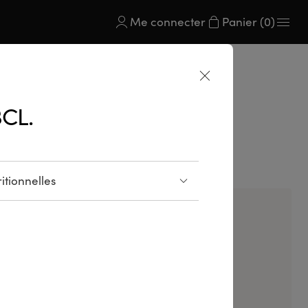
Me connecter
Panier (0)
CL.
t en scène ses inspirations. Chaque création traduit un
 signature.
itionnelles
llergènes