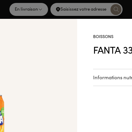
En livraison
Saisissez votre adresse
BOISSONS
IEN CACHOT
FANTA 33
ivers du chef étoilé Adrien Cachot avec une Sushi Box qui me
otion, un clin d’œil à ses recettes préférées ou un ingrédient
Informations nutr
Voir la liste des a