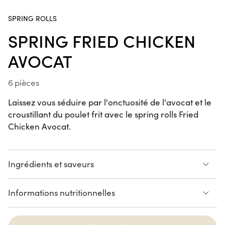
2 pièces
SPRING ROLLS
SPRING FRIED CHICKEN
Sushi
Crevette
AVOCAT
Koshou
2 pièces
6 pièces
Maki
Laissez vous séduire par l'onctuosité de l'avocat et le
Maguro
croustillant du poulet frit avec le spring rolls Fried
Cacahuète
Chicken Avocat.
Wasabi
6 pièces
California
Ingrédients et saveurs
Saba
Moutarde
Poulet pané
Avocat
6 pièces
Informations nutritionnelles
Laitue
Riz
Mayonnaise
California
Voir la liste des allergènes
Kimchicken