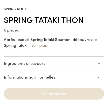
2 pièces
SPRING ROLLS
SPRING TATAKI THON
Sushi
Crevette
Koshou
6 pièces
2 pièces
Après l'exquis Spring Tataki Saumon, découvrez le
Maki
Spring Tataki...
Voir plus
Maguro
Cacahuète
Wasabi
Ingrédients et saveurs
6 pièces
Thon mariné et snacké
Maïs à la mayonnaise
California
Informations nutritionnelles
Cacahuètes
sésame
Saba
Laitue
Ciboulette Thaï
Moutarde
Voir la liste des allergènes
Coriandre
6 pièces
Commander
CORIANDRE
THON
California
Kimchicken