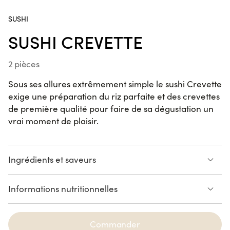
2 pièces
traduit un
souvenir,
SUSHI
une émotion,
SUSHI CREVETTE
Sushi
un clin d’œil
Crevette
à ses
Koshou
2 pièces
recettes
2 pièces
préférées ou
Sous ses allures extrêmement simple le sushi Crevette
un
Maki
exige une préparation du riz parfaite et des crevettes
ingrédient
Maguro
de première qualité pour faire de sa dégustation un
signature.
Cacahuète
vrai moment de plaisir.
Wasabi
6 pièces
California
Ingrédients et saveurs
Saba
Crevette
Kumquat
Moutarde
Informations nutritionnelles
Coriandre
Sauce miso yuzu
6 pièces
Voir la liste des allergènes
CREVETTE
California
Commander
Kimchicken