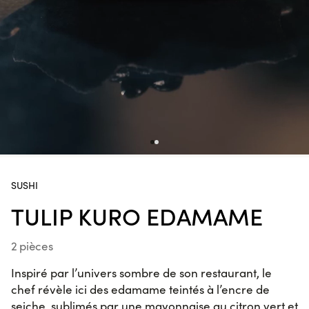
2 pièces
Sushi
Crevette
Koshou
2 pièces
Maki
Maguro
Cacahuète
Wasabi
SUSHI
6 pièces
TULIP KURO EDAMAME
California
Saba
Moutarde
2 pièces
6 pièces
Inspiré par l’univers sombre de son restaurant, le
California
chef révèle ici des edamame teintés à l’encre de
Kimchicken
seiche, sublimés par une mayonnaise au citron vert et