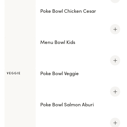
produits. Découvrez nos chirashis et laissez-vous
transporter par un véritable voyage culinaire ! Chaque
Poke Bowl Chicken Cesar
bouchée est une explosion de saveurs, une
combinaison parfaite entre tradition et modernité.
Commandez dès maintenant pour une expérience
gastronomique unique.
Menu Bowl Kids
Poke Bowl Veggie
VEGGIE
Poke Bowl Salmon Aburi