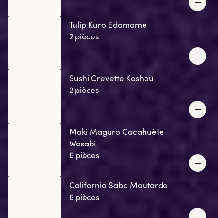
Tulip Kuro Edamame
2 pièces
Sushi Crevette Koshou
2 pièces
Maki Maguro Cacahuète
Wasabi
6 pièces
California Saba Moutarde
6 pièces