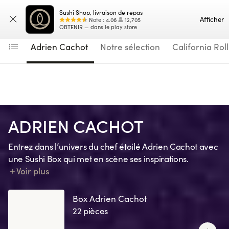
Navigated to Adrien Cachot
Sushi Shop, livraison de repas
Saisissez votre adresse
Carte
Afficher
Note
:
4.06
12,705
OBTENIR — dans le play store
Adrien Cachot
Notre sélection
California Roll
ADRIEN CACHOT
Entrez dans l’univers du chef étoilé Adrien Cachot avec
une Sushi Box qui met en scène ses inspirations.
Chaque création traduit un souvenir, une émotion, un
Voir plus
clin d’œil à ses recettes préférées ou un ingrédient
signature.
Box Adrien Cachot
22 pièces