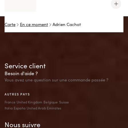
Carte
En ce moment
Adrien Cachot
Service client
Besoin d'aide ?
Vous avez une question sur une commande passée ?
AUTRES PAYS
France
United Kingdom
Belgique
Suisse
Italia
España
United Arab Emirates
Nous suivre