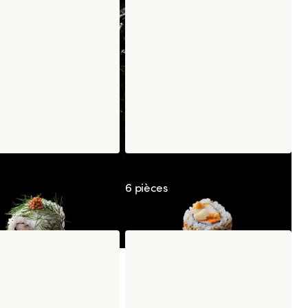
nia Saba Moutarde
California Kimchicken
6 pièces