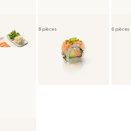
Signature Nordic Flame Roll
Maki Sal
8 pièces
6 pièces
on