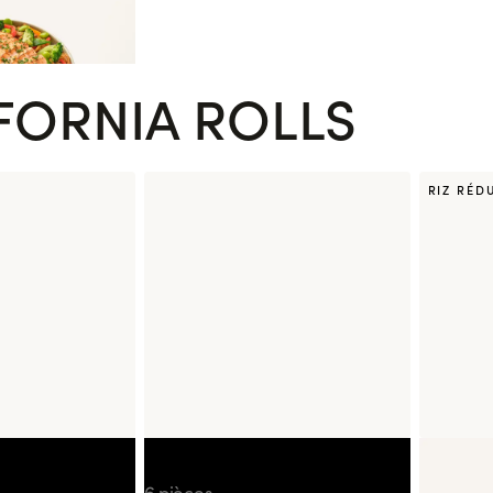
FORNIA ROLLS
RIZ RÉD
a Moutarde
California Kimchicken
Californ
6 pièces
Avocat