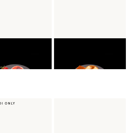
acé Ichigo Piment
Mochi Glacé Saveur Popcorn
Caramel
DI ONLY