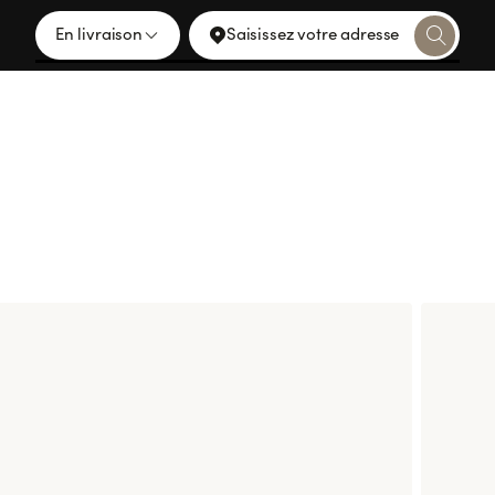
En livraison
Saisissez votre adresse
IEN CACHOT
ivers du chef étoilé Adrien Cachot avec une Sushi Box qui me
otion, un clin d’œil à ses recettes préférées ou un ingrédient