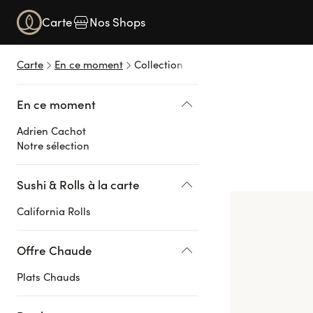
Carte
Nos Shops
Carte
En ce moment
Collection KENKO
ADR
En ce moment
Adrien Cachot
Notre sélection
Entrez dans l’un
souvenir, une ém
Voir plus
Sushi & Rolls à la carte
California Rolls
Offre Chaude
Plats Chauds