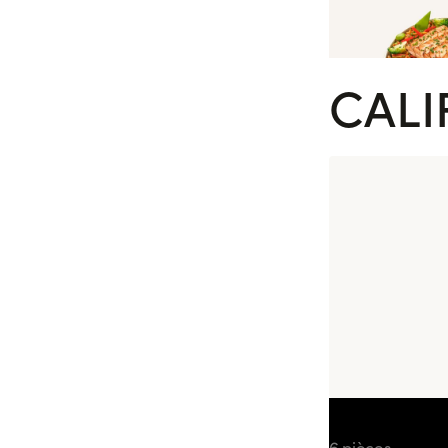
CALI
California Sab
6 pièces