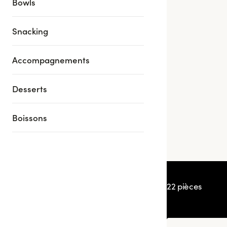
Bowls
Snacking
Accompagnements
Desserts
Boissons
Box Adrien Ca
22 pièces