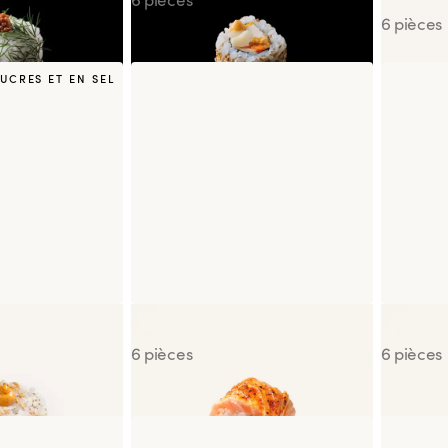
6 pièces
SUCRES ET EN SEL
KO Poulet Cajun
Salmon Aburi Roll
Califor
6 pièces
6 pièces