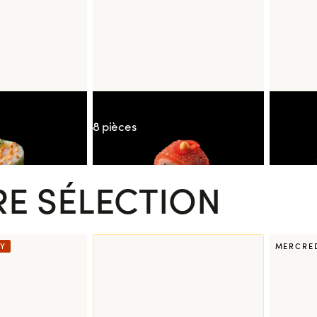
te Nanban
Signature Maguro Spicy
Mochi Gl
8 pièces
E SÉLECTION
LY
MERCRE