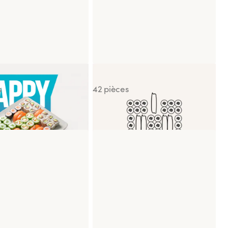
ushi Box
Box By You
s
42 pièces