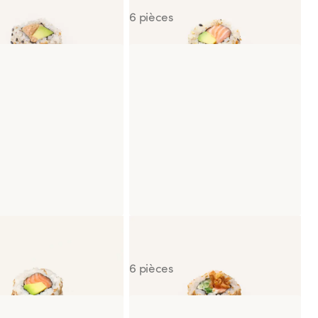
6 pièces
nia Saumon Avocat
California Saumon Crispy
Onion
6 pièces