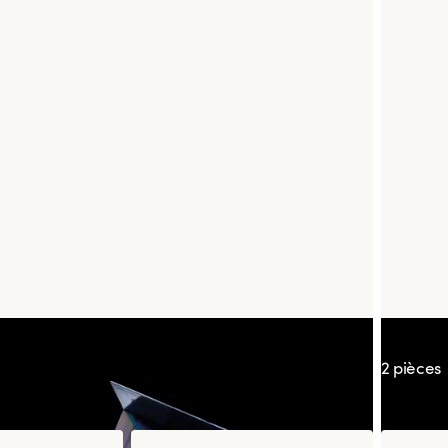
chot
Tulip K
2 pièces