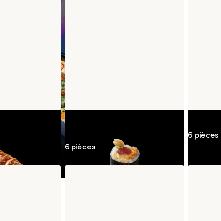
 Koshou
Maki Maguro Cacahuète
Califor
Wasabi
6 pièces
6 pièces