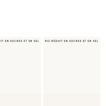
UIT EN SUCRES ET EN SEL
RIZ RÉDUIT EN SUCRES ET EN SEL
ia KENKO Thon Cuit
California KENKO Saumon
Avocat