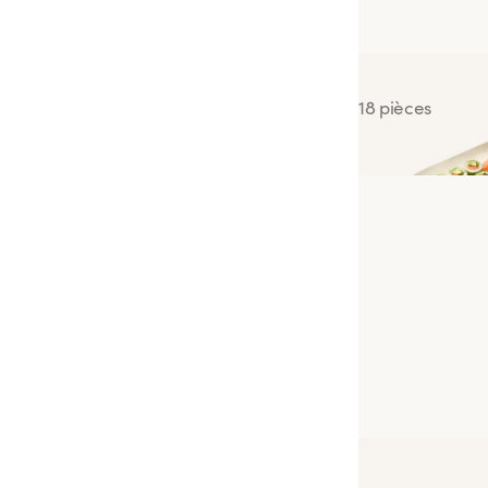
Salmon Lovers
18 pièces
Yakisoba Saum