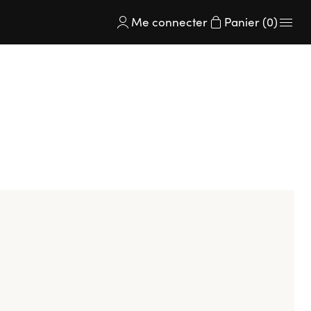
Me connecter
Panier (0)
t en scène ses inspirations. Chaque création traduit un
 signature.