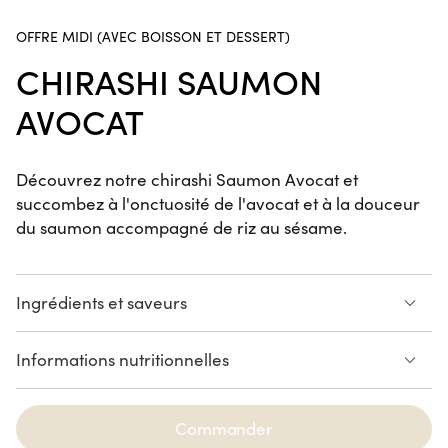
Sushi Crevette Koshou
OFFRE MIDI (AVEC BOISSON ET DESSERT)
2 pièces
CHIRASHI SAUMON
AVOCAT
Maki Maguro Cacahuète
Wasabi
Découvrez notre chirashi Saumon Avocat et
6 pièces
succombez à l'onctuosité de l'avocat et à la douceur
du saumon accompagné de riz au sésame.
California Saba Moutarde
6 pièces
Ingrédients et saveurs
Saumon
Avocat
Informations nutritionnelles
Sur Un Bol De Riz Vinaigré
California Kimchicken
6 pièces
Voir la liste des allergènes
SAUMON
AVOCAT
Commander